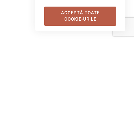
ACCEPTĂ TOATE
COOKIE-URILE
erioară Double
1 baie
e camere – de la Standard Twin
de ferestre generoase, care