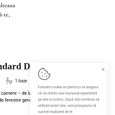
alteaua
ă-te,
ndard Double
1 baie
Folosim cookie-uri pentru a ne asigura
e camere – de la Standard Twin
că vă oferim cea mai bună experiență
de ferestre generoase, care
pe site-ul nostru. Dacă veți continua să
utilizați acest site, vom presupune că
sunteți mulțumit de el.