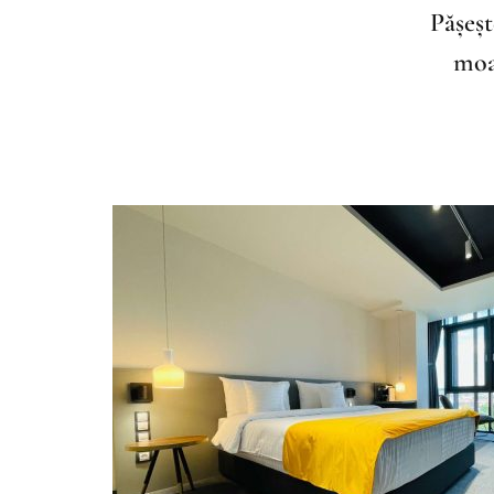
Pășeșt
moal