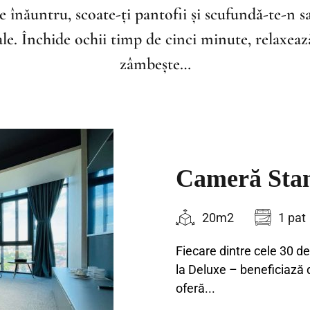
e înăuntru, scoate-ți pantofii și scufundă-te-n s
e. Închide ochii timp de cinci minute, relaxeaz
zâmbește…
Cameră Sta
20m2
1 pat
Fiecare dintre cele 30 d
la Deluxe – beneficiază 
oferă...