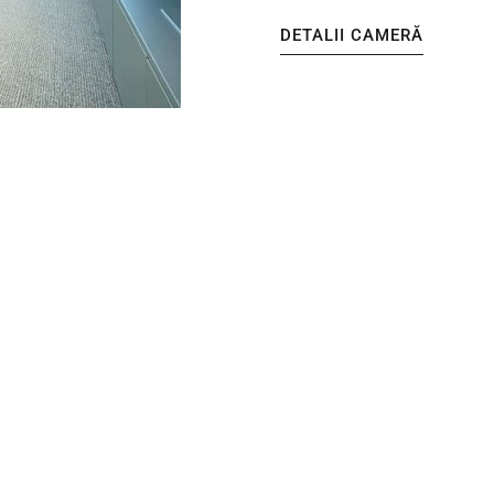
DETALII CAMERĂ
Cameră Sup
28m2
1 pat
Fiecare dintre cele 30 d
la Deluxe – beneficiază 
oferă...