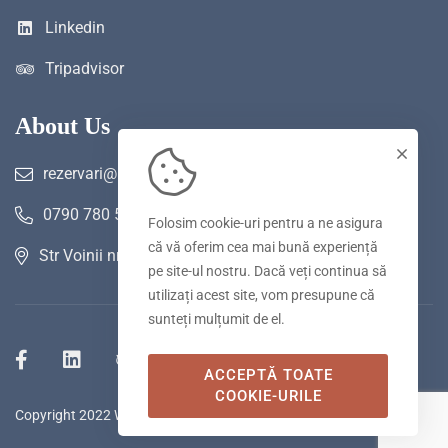
Linkedin
Tripadvisor
About Us
rezervari@hotelwerk.ro
0790 780 590
Folosim cookie-uri pentru a ne asigura
că vă oferim cea mai bună experiență
Str Voinii nr 2 A, Hunedoara
pe site-ul nostru. Dacă veți continua să
utilizați acest site, vom presupune că
sunteți mulțumit de el.
ACCEPTĂ TOATE
COOKIE-URILE
Copyright 2022 WERK Hotel & SPA. Toate drepturile rezervate.