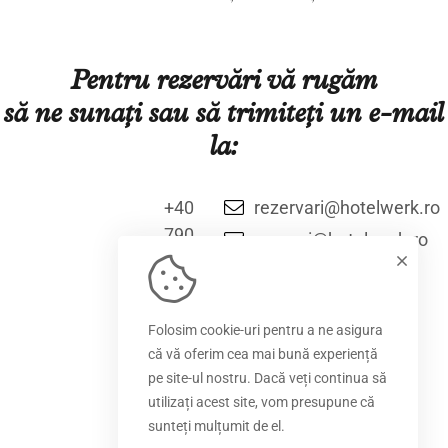
Pentru rezervări vă rugăm
să ne sunați sau să trimiteți un e-mail
la:
+40
rezervari@hotelwerk.ro
790
vanzari@hotelwerk.ro
780
590
+40
Folosim cookie-uri pentru a ne asigura
354
că vă oferim cea mai bună experiență
882
pe site-ul nostru. Dacă veți continua să
194
utilizați acest site, vom presupune că
sunteți mulțumit de el.