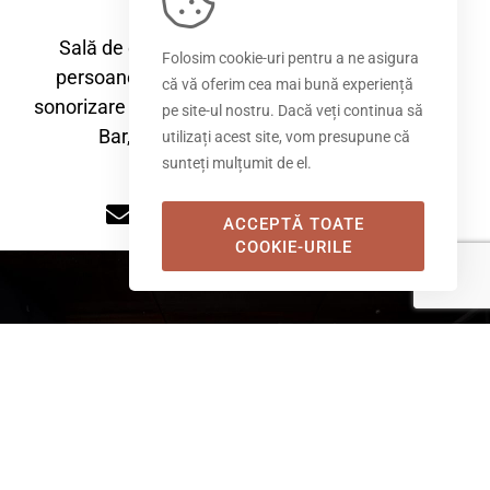
Sală de evenimente cu o capacitate de 400
Folosim cookie-uri pentru a ne asigura
persoane, cu următoarele facilități: mobilier,
că vă oferim cea mai bună experiență
sonorizare A/C, terasă, bar mobil, zonă de Candy
pe site-ul nostru. Dacă veți continua să
Bar, zonă socializare, grup sanitar.
utilizați acest site, vom presupune că
sunteți mulțumit de el.
events@hotelwerk.ro
ACCEPTĂ TOATE
COOKIE-URILE